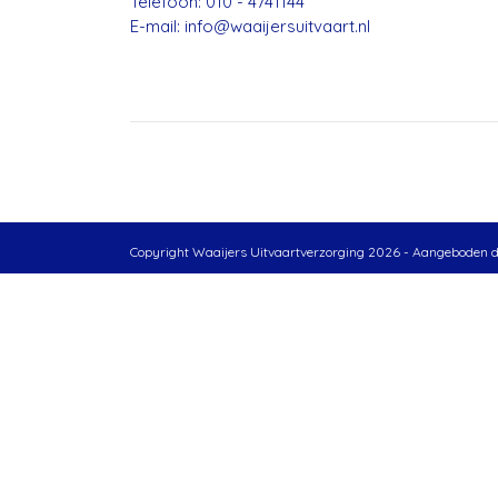
Telefoon: 010 - 4741144
E-mail: info@waaijersuitvaart.nl
Copyright Waaijers Uitvaartverzorging 2026 - Aangeboden 