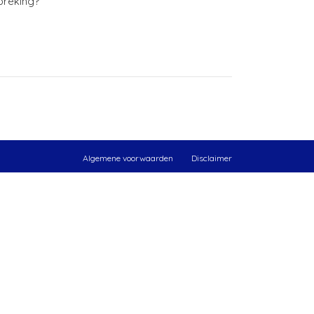
spreking?
Algemene voorwaarden
Disclaimer