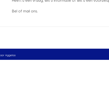
Heeft u een vraag, wilt u informatie of wilt u een voorbe
Bel of mail ons.
door
Aggeloo