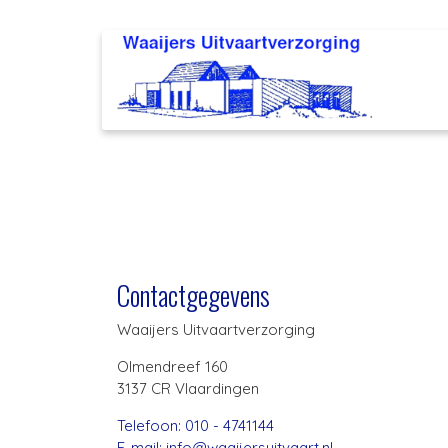
Contactgegevens
Waaijers Uitvaartverzorging
Olmendreef 160
3137 CR Vlaardingen
Telefoon: 010 - 4741144
E-mail: info@waaijersuitvaart.nl