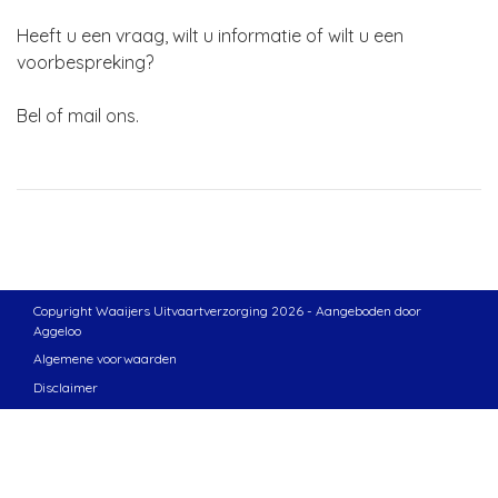
Heeft u een vraag, wilt u informatie of wilt u een
voorbespreking?
Bel of mail ons.
Copyright Waaijers Uitvaartverzorging 2026 - Aangeboden door
Aggeloo
Algemene voorwaarden
Disclaimer