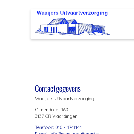
Contactgegevens
Waaijers Uitvaartverzorging
Olmendreef 160
3137 CR Vlaardingen
Telefoon: 010 - 4741144
E-mail: info@waaijersuitvaart.nl